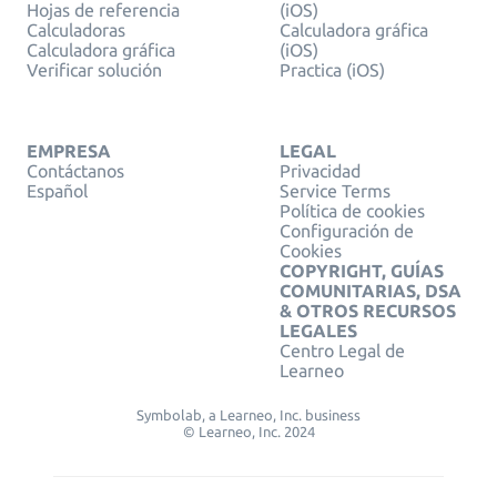
Hojas de referencia
(iOS)
Calculadoras
Calculadora gráfica
Calculadora gráfica
(iOS)
Verificar solución
Practica (iOS)
EMPRESA
LEGAL
Contáctanos
Privacidad
Español
Service Terms
Política de cookies
Configuración de
Cookies
COPYRIGHT, GUÍAS
COMUNITARIAS, DSA
& OTROS RECURSOS
LEGALES
Centro Legal de
Learneo
Symbolab, a Learneo, Inc. business
© Learneo, Inc. 2024