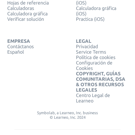
Hojas de referencia
(iOS)
Calculadoras
Calculadora gráfica
Calculadora gráfica
(iOS)
Verificar solución
Practica (iOS)
EMPRESA
LEGAL
Contáctanos
Privacidad
Español
Service Terms
Política de cookies
Configuración de
Cookies
COPYRIGHT, GUÍAS
COMUNITARIAS, DSA
& OTROS RECURSOS
LEGALES
Centro Legal de
Learneo
Symbolab, a Learneo, Inc. business
© Learneo, Inc. 2024