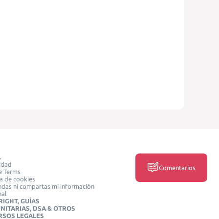
L
idad
Comentarios
e Terms
ca de cookies
das ni compartas mi información
nal
IGHT, GUÍAS
NITARIAS, DSA & OTROS
RSOS LEGALES