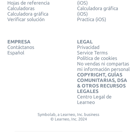
Hojas de referencia
(iOS)
Calculadoras
Calculadora gráfica
Calculadora gráfica
(iOS)
Verificar solución
Practica (iOS)
EMPRESA
LEGAL
Contáctanos
Privacidad
Español
Service Terms
Política de cookies
No vendas ni compartas
mi información personal
COPYRIGHT, GUÍAS
COMUNITARIAS, DSA
& OTROS RECURSOS
LEGALES
Centro Legal de
Learneo
Symbolab, a Learneo, Inc. business
© Learneo, Inc. 2024