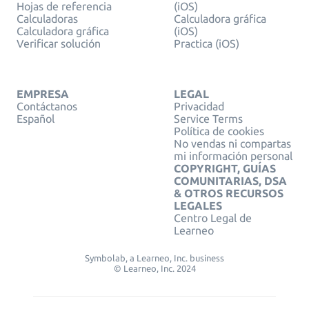
Hojas de referencia
(iOS)
Calculadoras
Calculadora gráfica
Calculadora gráfica
(iOS)
Verificar solución
Practica (iOS)
EMPRESA
LEGAL
Contáctanos
Privacidad
Español
Service Terms
Política de cookies
No vendas ni compartas
mi información personal
COPYRIGHT, GUÍAS
COMUNITARIAS, DSA
& OTROS RECURSOS
LEGALES
Centro Legal de
Learneo
Symbolab, a Learneo, Inc. business
© Learneo, Inc. 2024