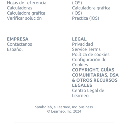
Hojas de referencia
(iOS)
Calculadoras
Calculadora gráfica
Calculadora gráfica
(iOS)
Verificar solución
Practica (iOS)
EMPRESA
LEGAL
Contáctanos
Privacidad
Español
Service Terms
Política de cookies
Configuración de
Cookies
COPYRIGHT, GUÍAS
COMUNITARIAS, DSA
& OTROS RECURSOS
LEGALES
Centro Legal de
Learneo
Symbolab, a Learneo, Inc. business
© Learneo, Inc. 2024