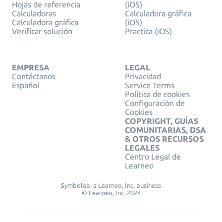
Hojas de referencia
(iOS)
Calculadoras
Calculadora gráfica
Calculadora gráfica
(iOS)
Verificar solución
Practica (iOS)
EMPRESA
LEGAL
Contáctanos
Privacidad
Español
Service Terms
Política de cookies
Configuración de
Cookies
COPYRIGHT, GUÍAS
COMUNITARIAS, DSA
& OTROS RECURSOS
LEGALES
Centro Legal de
Learneo
Symbolab, a Learneo, Inc. business
© Learneo, Inc. 2024