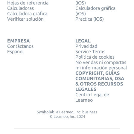
Hojas de referencia
(iOS)
Calculadoras
Calculadora gráfica
Calculadora gráfica
(iOS)
Verificar solución
Practica (iOS)
EMPRESA
LEGAL
Contáctanos
Privacidad
Español
Service Terms
Política de cookies
No vendas ni compartas
mi información personal
COPYRIGHT, GUÍAS
COMUNITARIAS, DSA
& OTROS RECURSOS
LEGALES
Centro Legal de
Learneo
Symbolab, a Learneo, Inc. business
© Learneo, Inc. 2024