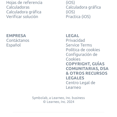
Hojas de referencia
(iOS)
Calculadoras
Calculadora gráfica
Calculadora gráfica
(iOS)
Verificar solución
Practica (iOS)
EMPRESA
LEGAL
Contáctanos
Privacidad
Español
Service Terms
Política de cookies
Configuración de
Cookies
COPYRIGHT, GUÍAS
COMUNITARIAS, DSA
& OTROS RECURSOS
LEGALES
Centro Legal de
Learneo
Symbolab, a Learneo, Inc. business
© Learneo, Inc. 2024