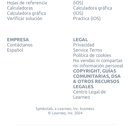
Hojas de referencia
(iOS)
Calculadoras
Calculadora gráfica
Calculadora gráfica
(iOS)
Verificar solución
Practica (iOS)
EMPRESA
LEGAL
Contáctanos
Privacidad
Español
Service Terms
Política de cookies
No vendas ni compartas
mi información personal
COPYRIGHT, GUÍAS
COMUNITARIAS, DSA
& OTROS RECURSOS
LEGALES
Centro Legal de
Learneo
Symbolab, a Learneo, Inc. business
© Learneo, Inc. 2024