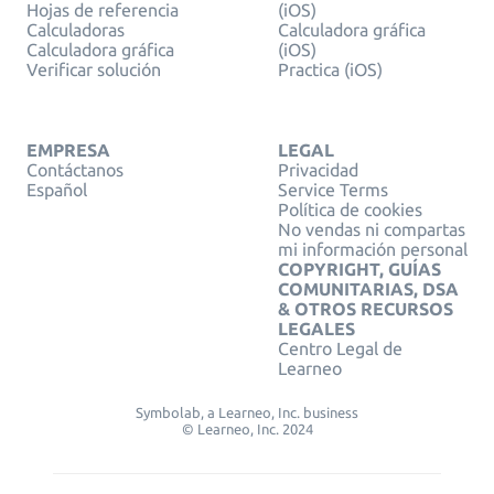
Hojas de referencia
(iOS)
Calculadoras
Calculadora gráfica
Calculadora gráfica
(iOS)
Verificar solución
Practica (iOS)
EMPRESA
LEGAL
Contáctanos
Privacidad
Español
Service Terms
Política de cookies
No vendas ni compartas
mi información personal
COPYRIGHT, GUÍAS
COMUNITARIAS, DSA
& OTROS RECURSOS
LEGALES
Centro Legal de
Learneo
Symbolab, a Learneo, Inc. business
© Learneo, Inc. 2024