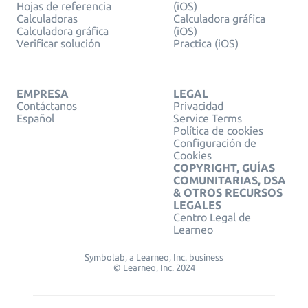
Hojas de referencia
(iOS)
Calculadoras
Calculadora gráfica
Calculadora gráfica
(iOS)
Verificar solución
Practica (iOS)
EMPRESA
LEGAL
Contáctanos
Privacidad
Español
Service Terms
Política de cookies
Configuración de
Cookies
COPYRIGHT, GUÍAS
COMUNITARIAS, DSA
& OTROS RECURSOS
LEGALES
Centro Legal de
Learneo
Symbolab, a Learneo, Inc. business
© Learneo, Inc. 2024