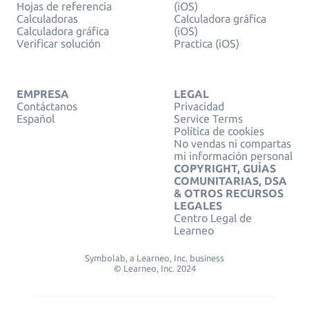
Hojas de referencia
(iOS)
Calculadoras
Calculadora gráfica
Calculadora gráfica
(iOS)
Verificar solución
Practica (iOS)
EMPRESA
LEGAL
Contáctanos
Privacidad
Español
Service Terms
Política de cookies
No vendas ni compartas
mi información personal
COPYRIGHT, GUÍAS
COMUNITARIAS, DSA
& OTROS RECURSOS
LEGALES
Centro Legal de
Learneo
Symbolab, a Learneo, Inc. business
© Learneo, Inc. 2024