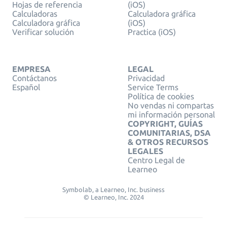
Hojas de referencia
(iOS)
Calculadoras
Calculadora gráfica
Calculadora gráfica
(iOS)
Verificar solución
Practica (iOS)
EMPRESA
LEGAL
Contáctanos
Privacidad
Español
Service Terms
Política de cookies
No vendas ni compartas
mi información personal
COPYRIGHT, GUÍAS
COMUNITARIAS, DSA
& OTROS RECURSOS
LEGALES
Centro Legal de
Learneo
Symbolab, a Learneo, Inc. business
© Learneo, Inc. 2024