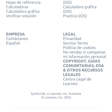
Hojas de referencia
(iOS)
Calculadoras
Calculadora gráfica
Calculadora gráfica
(iOS)
Verificar solución
Practica (iOS)
EMPRESA
LEGAL
Contáctanos
Privacidad
Español
Service Terms
Política de cookies
No vendas ni compartas
mi información personal
COPYRIGHT, GUÍAS
COMUNITARIAS, DSA
& OTROS RECURSOS
LEGALES
Centro Legal de
Learneo
Symbolab, a Learneo, Inc. business
© Learneo, Inc. 2024