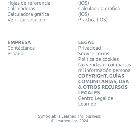
Hojas de referencia
(iOS)
Calculadoras
Calculadora gráfica
Calculadora gráfica
(iOS)
Verificar solución
Practica (iOS)
EMPRESA
LEGAL
Contáctanos
Privacidad
Español
Service Terms
Política de cookies
No vendas ni compartas
mi información personal
COPYRIGHT, GUÍAS
COMUNITARIAS, DSA
& OTROS RECURSOS
LEGALES
Centro Legal de
Learneo
Symbolab, a Learneo, Inc. business
© Learneo, Inc. 2024