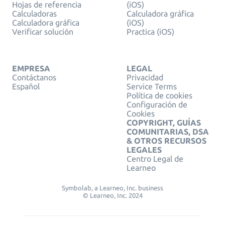
Hojas de referencia
(iOS)
Calculadoras
Calculadora gráfica
Calculadora gráfica
(iOS)
Verificar solución
Practica (iOS)
EMPRESA
LEGAL
Contáctanos
Privacidad
Español
Service Terms
Política de cookies
Configuración de
Cookies
COPYRIGHT, GUÍAS
COMUNITARIAS, DSA
& OTROS RECURSOS
LEGALES
Centro Legal de
Learneo
Symbolab, a Learneo, Inc. business
© Learneo, Inc. 2024