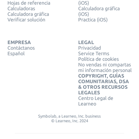
Hojas de referencia
(iOS)
Calculadoras
Calculadora gráfica
Calculadora gráfica
(iOS)
Verificar solución
Practica (iOS)
EMPRESA
LEGAL
Contáctanos
Privacidad
Español
Service Terms
Política de cookies
No vendas ni compartas
mi información personal
COPYRIGHT, GUÍAS
COMUNITARIAS, DSA
& OTROS RECURSOS
LEGALES
Centro Legal de
Learneo
Symbolab, a Learneo, Inc. business
© Learneo, Inc. 2024