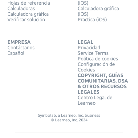
Hojas de referencia
(iOS)
Calculadoras
Calculadora gráfica
Calculadora gráfica
(iOS)
Verificar solución
Practica (iOS)
EMPRESA
LEGAL
Contáctanos
Privacidad
Español
Service Terms
Política de cookies
Configuración de
Cookies
COPYRIGHT, GUÍAS
COMUNITARIAS, DSA
& OTROS RECURSOS
LEGALES
Centro Legal de
Learneo
Symbolab, a Learneo, Inc. business
© Learneo, Inc. 2024