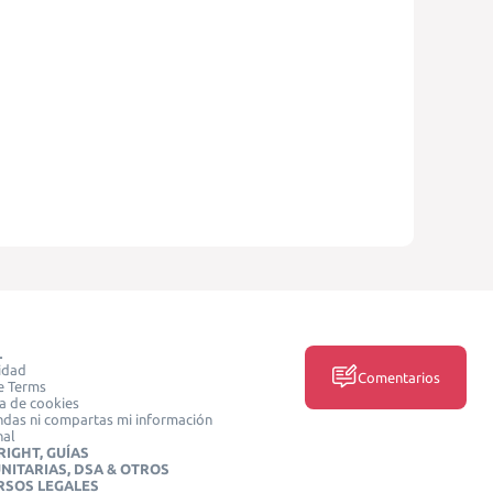
L
idad
Comentarios
e Terms
ca de cookies
das ni compartas mi información
nal
IGHT, GUÍAS
NITARIAS, DSA & OTROS
RSOS LEGALES