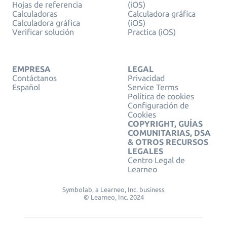
Hojas de referencia
(iOS)
Calculadoras
Calculadora gráfica
Calculadora gráfica
(iOS)
Verificar solución
Practica (iOS)
EMPRESA
LEGAL
Contáctanos
Privacidad
Español
Service Terms
Política de cookies
Configuración de
Cookies
COPYRIGHT, GUÍAS
COMUNITARIAS, DSA
& OTROS RECURSOS
LEGALES
Centro Legal de
Learneo
Symbolab, a Learneo, Inc. business
© Learneo, Inc. 2024