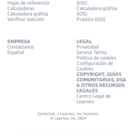
Hojas de referencia
(iOS)
Calculadoras
Calculadora gráfica
Calculadora gráfica
(iOS)
Verificar solución
Practica (iOS)
EMPRESA
LEGAL
Contáctanos
Privacidad
Español
Service Terms
Política de cookies
Configuración de
Cookies
COPYRIGHT, GUÍAS
COMUNITARIAS, DSA
& OTROS RECURSOS
LEGALES
Centro Legal de
Learneo
Symbolab, a Learneo, Inc. business
© Learneo, Inc. 2024