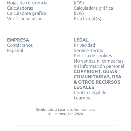
Hojas de referencia
(iOS)
Calculadoras
Calculadora gráfica
Calculadora gráfica
(iOS)
Verificar solución
Practica (iOS)
EMPRESA
LEGAL
Contáctanos
Privacidad
Español
Service Terms
Política de cookies
No vendas ni compartas
mi información personal
COPYRIGHT, GUÍAS
COMUNITARIAS, DSA
& OTROS RECURSOS
LEGALES
Centro Legal de
Learneo
Symbolab, a Learneo, Inc. business
© Learneo, Inc. 2024