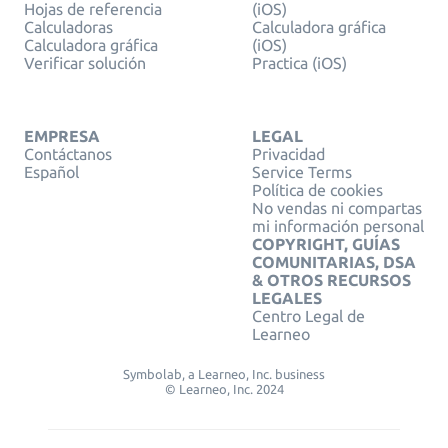
Hojas de referencia
(iOS)
Calculadoras
Calculadora gráfica
Calculadora gráfica
(iOS)
Verificar solución
Practica (iOS)
EMPRESA
LEGAL
Contáctanos
Privacidad
Español
Service Terms
Política de cookies
No vendas ni compartas
mi información personal
COPYRIGHT, GUÍAS
COMUNITARIAS, DSA
& OTROS RECURSOS
LEGALES
Centro Legal de
Learneo
Symbolab, a Learneo, Inc. business
© Learneo, Inc. 2024