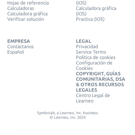
Hojas de referencia
(iOS)
Calculadoras
Calculadora gráfica
Calculadora gráfica
(iOS)
Verificar solución
Practica (iOS)
EMPRESA
LEGAL
Contáctanos
Privacidad
Español
Service Terms
Política de cookies
Configuración de
Cookies
COPYRIGHT, GUÍAS
COMUNITARIAS, DSA
& OTROS RECURSOS
LEGALES
Centro Legal de
Learneo
Symbolab, a Learneo, Inc. business
© Learneo, Inc. 2024