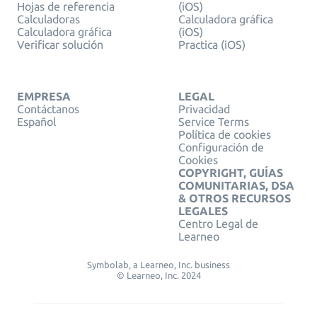
Hojas de referencia
(iOS)
Calculadoras
Calculadora gráfica
Calculadora gráfica
(iOS)
Verificar solución
Practica (iOS)
EMPRESA
LEGAL
Contáctanos
Privacidad
Español
Service Terms
Política de cookies
Configuración de
Cookies
COPYRIGHT, GUÍAS
COMUNITARIAS, DSA
& OTROS RECURSOS
LEGALES
Centro Legal de
Learneo
Symbolab, a Learneo, Inc. business
© Learneo, Inc. 2024