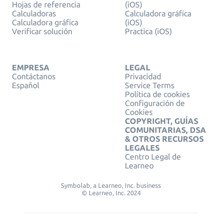
Hojas de referencia
(iOS)
Calculadoras
Calculadora gráfica
Calculadora gráfica
(iOS)
Verificar solución
Practica (iOS)
EMPRESA
LEGAL
Contáctanos
Privacidad
Español
Service Terms
Política de cookies
Configuración de
Cookies
COPYRIGHT, GUÍAS
COMUNITARIAS, DSA
& OTROS RECURSOS
LEGALES
Centro Legal de
Learneo
Symbolab, a Learneo, Inc. business
© Learneo, Inc. 2024