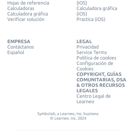
Hojas de referencia
(iOS)
Calculadoras
Calculadora gráfica
Calculadora gráfica
(iOS)
Verificar solución
Practica (iOS)
EMPRESA
LEGAL
Contáctanos
Privacidad
Español
Service Terms
Política de cookies
Configuración de
Cookies
COPYRIGHT, GUÍAS
COMUNITARIAS, DSA
& OTROS RECURSOS
LEGALES
Centro Legal de
Learneo
Symbolab, a Learneo, Inc. business
© Learneo, Inc. 2024