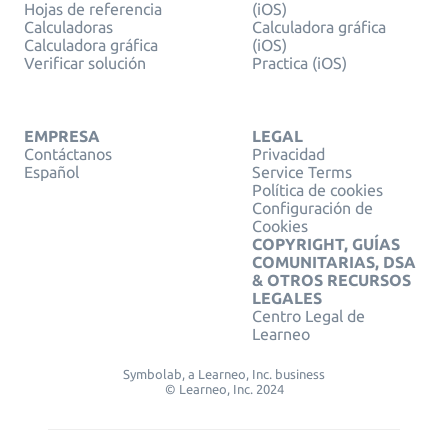
Hojas de referencia
(iOS)
Calculadoras
Calculadora gráfica
Calculadora gráfica
(iOS)
Verificar solución
Practica (iOS)
EMPRESA
LEGAL
Contáctanos
Privacidad
Español
Service Terms
Política de cookies
Configuración de
Cookies
COPYRIGHT, GUÍAS
COMUNITARIAS, DSA
& OTROS RECURSOS
LEGALES
Centro Legal de
Learneo
Symbolab, a Learneo, Inc. business
© Learneo, Inc. 2024