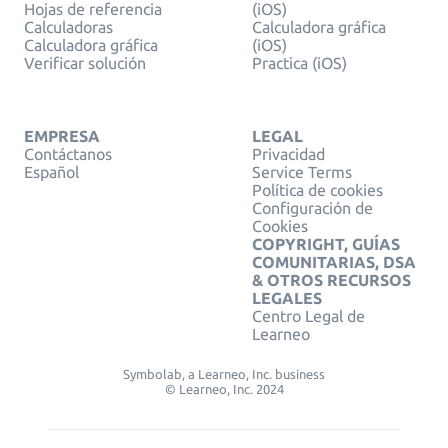
Hojas de referencia
(iOS)
Calculadoras
Calculadora gráfica
Calculadora gráfica
(iOS)
Verificar solución
Practica (iOS)
EMPRESA
LEGAL
Contáctanos
Privacidad
Español
Service Terms
Política de cookies
Configuración de
Cookies
COPYRIGHT, GUÍAS
COMUNITARIAS, DSA
& OTROS RECURSOS
LEGALES
Centro Legal de
Learneo
Symbolab, a Learneo, Inc. business
© Learneo, Inc. 2024