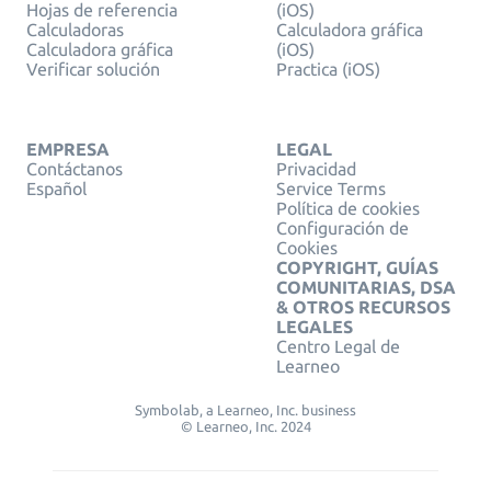
Hojas de referencia
(iOS)
Calculadoras
Calculadora gráfica
Calculadora gráfica
(iOS)
Verificar solución
Practica (iOS)
EMPRESA
LEGAL
Contáctanos
Privacidad
Español
Service Terms
Política de cookies
Configuración de
Cookies
COPYRIGHT, GUÍAS
COMUNITARIAS, DSA
& OTROS RECURSOS
LEGALES
Centro Legal de
Learneo
Symbolab, a Learneo, Inc. business
© Learneo, Inc. 2024