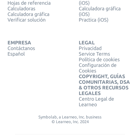
Hojas de referencia
(iOS)
Calculadoras
Calculadora gráfica
Calculadora gráfica
(iOS)
Verificar solución
Practica (iOS)
EMPRESA
LEGAL
Contáctanos
Privacidad
Español
Service Terms
Política de cookies
Configuración de
Cookies
COPYRIGHT, GUÍAS
COMUNITARIAS, DSA
& OTROS RECURSOS
LEGALES
Centro Legal de
Learneo
Symbolab, a Learneo, Inc. business
© Learneo, Inc. 2024