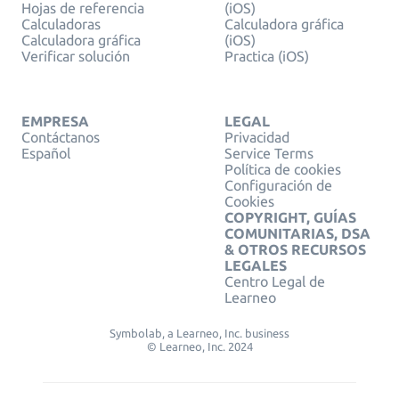
Hojas de referencia
(iOS)
Calculadoras
Calculadora gráfica
Calculadora gráfica
(iOS)
Verificar solución
Practica (iOS)
EMPRESA
LEGAL
Contáctanos
Privacidad
Español
Service Terms
Política de cookies
Configuración de
Cookies
COPYRIGHT, GUÍAS
COMUNITARIAS, DSA
& OTROS RECURSOS
LEGALES
Centro Legal de
Learneo
Symbolab, a Learneo, Inc. business
© Learneo, Inc. 2024