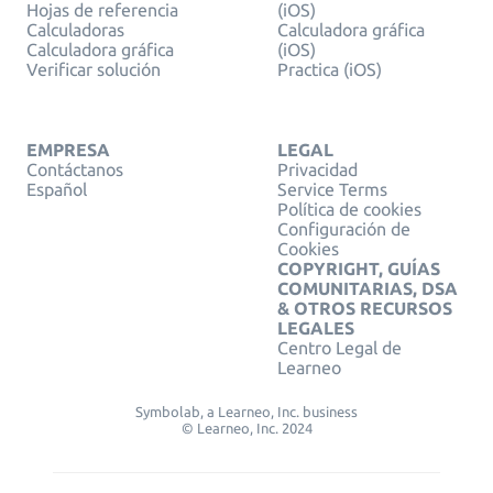
Hojas de referencia
(iOS)
Calculadoras
Calculadora gráfica
Calculadora gráfica
(iOS)
Verificar solución
Practica (iOS)
EMPRESA
LEGAL
Contáctanos
Privacidad
Español
Service Terms
Política de cookies
Configuración de
Cookies
COPYRIGHT, GUÍAS
COMUNITARIAS, DSA
& OTROS RECURSOS
LEGALES
Centro Legal de
Learneo
Symbolab, a Learneo, Inc. business
© Learneo, Inc. 2024