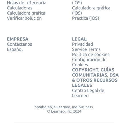
Hojas de referencia
(iOS)
Calculadoras
Calculadora gráfica
Calculadora gráfica
(iOS)
Verificar solución
Practica (iOS)
EMPRESA
LEGAL
Contáctanos
Privacidad
Español
Service Terms
Política de cookies
Configuración de
Cookies
COPYRIGHT, GUÍAS
COMUNITARIAS, DSA
& OTROS RECURSOS
LEGALES
Centro Legal de
Learneo
Symbolab, a Learneo, Inc. business
© Learneo, Inc. 2024