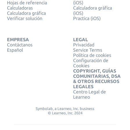
Hojas de referencia
(iOS)
Calculadoras
Calculadora gráfica
Calculadora gráfica
(iOS)
Verificar solución
Practica (iOS)
EMPRESA
LEGAL
Contáctanos
Privacidad
Español
Service Terms
Política de cookies
Configuración de
Cookies
COPYRIGHT, GUÍAS
COMUNITARIAS, DSA
& OTROS RECURSOS
LEGALES
Centro Legal de
Learneo
Symbolab, a Learneo, Inc. business
© Learneo, Inc. 2024