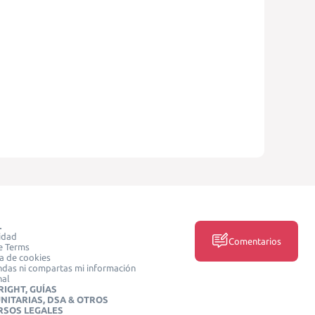
L
idad
Comentarios
e Terms
ca de cookies
das ni compartas mi información
nal
IGHT, GUÍAS
NITARIAS, DSA & OTROS
RSOS LEGALES