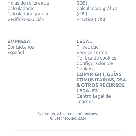
Hojas de referencia
(iOS)
Calculadoras
Calculadora gráfica
Calculadora gráfica
(iOS)
Verificar solución
Practica (iOS)
EMPRESA
LEGAL
Contáctanos
Privacidad
Español
Service Terms
Política de cookies
Configuración de
Cookies
COPYRIGHT, GUÍAS
COMUNITARIAS, DSA
& OTROS RECURSOS
LEGALES
Centro Legal de
Learneo
Symbolab, a Learneo, Inc. business
© Learneo, Inc. 2024