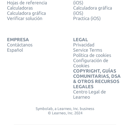
Hojas de referencia
(iOS)
Calculadoras
Calculadora gráfica
Calculadora gráfica
(iOS)
Verificar solución
Practica (iOS)
EMPRESA
LEGAL
Contáctanos
Privacidad
Español
Service Terms
Política de cookies
Configuración de
Cookies
COPYRIGHT, GUÍAS
COMUNITARIAS, DSA
& OTROS RECURSOS
LEGALES
Centro Legal de
Learneo
Symbolab, a Learneo, Inc. business
© Learneo, Inc. 2024