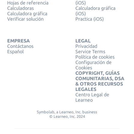
Hojas de referencia
(iOS)
Calculadoras
Calculadora gráfica
Calculadora gráfica
(iOS)
Verificar solución
Practica (iOS)
EMPRESA
LEGAL
Contáctanos
Privacidad
Español
Service Terms
Política de cookies
Configuración de
Cookies
COPYRIGHT, GUÍAS
COMUNITARIAS, DSA
& OTROS RECURSOS
LEGALES
Centro Legal de
Learneo
Symbolab, a Learneo, Inc. business
© Learneo, Inc. 2024