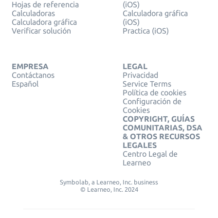
Hojas de referencia
(iOS)
Calculadoras
Calculadora gráfica
Calculadora gráfica
(iOS)
Verificar solución
Practica (iOS)
EMPRESA
LEGAL
Contáctanos
Privacidad
Español
Service Terms
Política de cookies
Configuración de
Cookies
COPYRIGHT, GUÍAS
COMUNITARIAS, DSA
& OTROS RECURSOS
LEGALES
Centro Legal de
Learneo
Symbolab, a Learneo, Inc. business
© Learneo, Inc. 2024