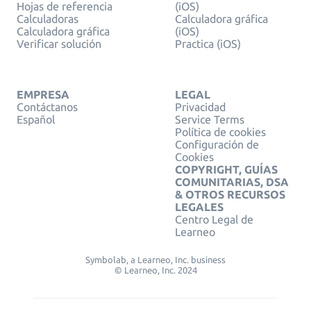
Hojas de referencia
(iOS)
Calculadoras
Calculadora gráfica
Calculadora gráfica
(iOS)
Verificar solución
Practica (iOS)
EMPRESA
LEGAL
Contáctanos
Privacidad
Español
Service Terms
Política de cookies
Configuración de
Cookies
COPYRIGHT, GUÍAS
COMUNITARIAS, DSA
& OTROS RECURSOS
LEGALES
Centro Legal de
Learneo
Symbolab, a Learneo, Inc. business
© Learneo, Inc. 2024