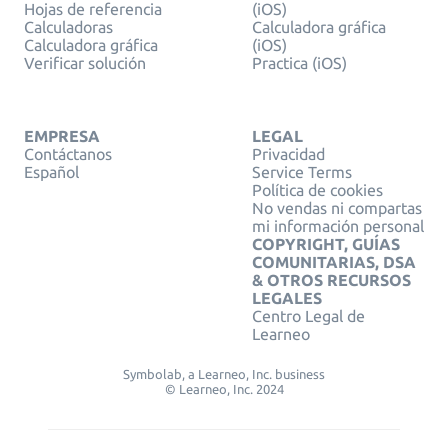
Hojas de referencia
(iOS)
Calculadoras
Calculadora gráfica
Calculadora gráfica
(iOS)
Verificar solución
Practica (iOS)
EMPRESA
LEGAL
Contáctanos
Privacidad
Español
Service Terms
Política de cookies
No vendas ni compartas
mi información personal
COPYRIGHT, GUÍAS
COMUNITARIAS, DSA
& OTROS RECURSOS
LEGALES
Centro Legal de
Learneo
Symbolab, a Learneo, Inc. business
© Learneo, Inc. 2024