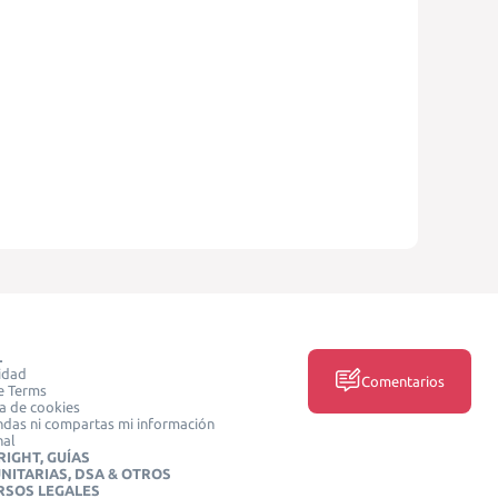
L
idad
Comentarios
e Terms
ca de cookies
das ni compartas mi información
nal
IGHT, GUÍAS
NITARIAS, DSA & OTROS
RSOS LEGALES