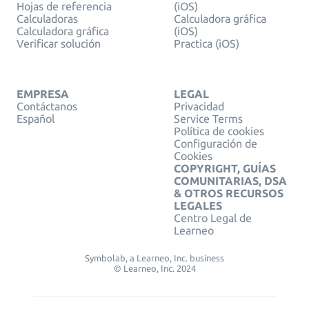
Hojas de referencia
(iOS)
Calculadoras
Calculadora gráfica
Calculadora gráfica
(iOS)
Verificar solución
Practica (iOS)
EMPRESA
LEGAL
Contáctanos
Privacidad
Español
Service Terms
Política de cookies
Configuración de
Cookies
COPYRIGHT, GUÍAS
COMUNITARIAS, DSA
& OTROS RECURSOS
LEGALES
Centro Legal de
Learneo
Symbolab, a Learneo, Inc. business
© Learneo, Inc. 2024