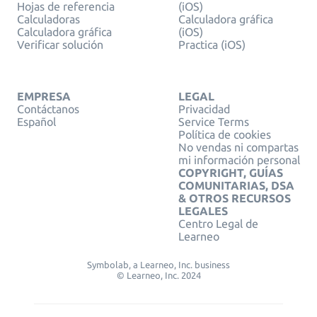
Hojas de referencia
(iOS)
Calculadoras
Calculadora gráfica
Calculadora gráfica
(iOS)
Verificar solución
Practica (iOS)
EMPRESA
LEGAL
Contáctanos
Privacidad
Español
Service Terms
Política de cookies
No vendas ni compartas
mi información personal
COPYRIGHT, GUÍAS
COMUNITARIAS, DSA
& OTROS RECURSOS
LEGALES
Centro Legal de
Learneo
Symbolab, a Learneo, Inc. business
© Learneo, Inc. 2024