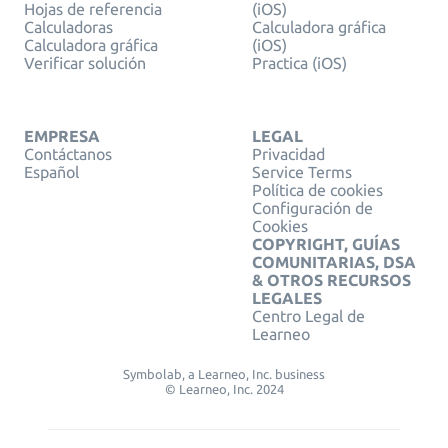
Hojas de referencia
(iOS)
Calculadoras
Calculadora gráfica
Calculadora gráfica
(iOS)
Verificar solución
Practica (iOS)
EMPRESA
LEGAL
Contáctanos
Privacidad
Español
Service Terms
Política de cookies
Configuración de
Cookies
COPYRIGHT, GUÍAS
COMUNITARIAS, DSA
& OTROS RECURSOS
LEGALES
Centro Legal de
Learneo
Symbolab, a Learneo, Inc. business
© Learneo, Inc. 2024