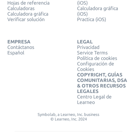
Hojas de referencia
(iOS)
Calculadoras
Calculadora gráfica
Calculadora gráfica
(iOS)
Verificar solución
Practica (iOS)
EMPRESA
LEGAL
Contáctanos
Privacidad
Español
Service Terms
Política de cookies
Configuración de
Cookies
COPYRIGHT, GUÍAS
COMUNITARIAS, DSA
& OTROS RECURSOS
LEGALES
Centro Legal de
Learneo
Symbolab, a Learneo, Inc. business
© Learneo, Inc. 2024