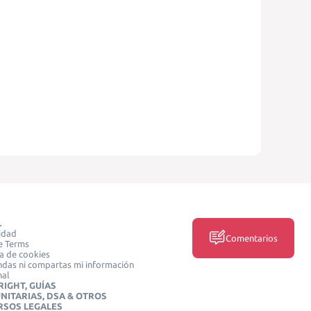
L
idad
Comentarios
e Terms
ca de cookies
das ni compartas mi información
nal
IGHT, GUÍAS
NITARIAS, DSA & OTROS
RSOS LEGALES