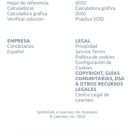
Hojas de referencia
(iOS)
Calculadoras
Calculadora gráfica
Calculadora gráfica
(iOS)
Verificar solución
Practica (iOS)
EMPRESA
LEGAL
Contáctanos
Privacidad
Español
Service Terms
Política de cookies
Configuración de
Cookies
COPYRIGHT, GUÍAS
COMUNITARIAS, DSA
& OTROS RECURSOS
LEGALES
Centro Legal de
Learneo
Symbolab, a Learneo, Inc. business
© Learneo, Inc. 2024